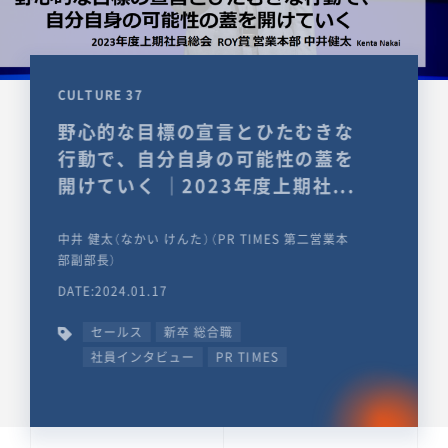
CULTURE 37
野心的な目標の宣言とひたむきな
行動で、自分自身の可能性の蓋を
開けていく ｜2023年度上期社...
中井 健太（なかい けんた）（PR TIMES 第二営業本
部副部長）
DATE:2024.01.17
セールス
新卒 総合職
社員インタビュー
PR TIMES