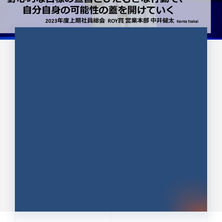
CULTURE 37
野心的な目標の宣言とひたむきな
行動で、自分自身の可能性の蓋を
開けていく ｜2023年度上期社...
中井 健太（なかい けんた）（PR TIMES 第二営業本
部副部長）
DATE:2024.01.17
セールス
新卒 総合職
社員インタビュー
PR TIMES