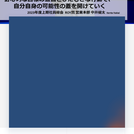
CULTURE 37
野心的な目標の宣言とひたむきな
行動で、自分自身の可能性の蓋を
開けていく ｜2023年度上期社...
中井 健太（なかい けんた）（PR TIMES 第二営業本
部副部長）
DATE:2024.01.17
セールス
新卒 総合職
社員インタビュー
PR TIMES