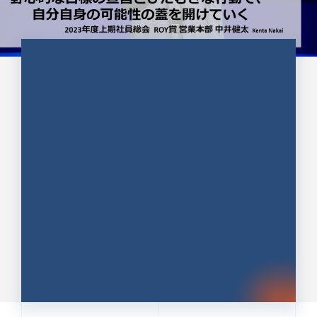
CULTURE 37
野心的な目標の宣言とひたむきな
行動で、自分自身の可能性の蓋を
開けていく ｜2023年度上期社...
中井 健太（なかい けんた）（PR TIMES 第二営業本
部副部長）
DATE:2024.01.17
セールス
新卒 総合職
社員インタビュー
PR TIMES