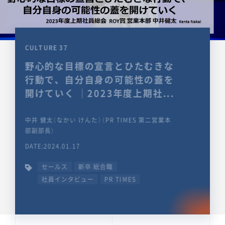
CULTURE 37
野心的な目標の宣言とひたむきな
行動で、自分自身の可能性の蓋を
開けていく ｜2023年度上期社...
中井 健太（なかい けんた）（PR TIMES 第二営業本
部副部長）
DATE:2024.01.17
セールス
新卒 総合職
社員インタビュー
PR TIMES