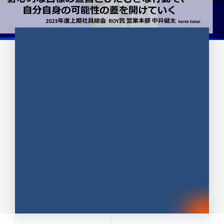
CULTURE 37
野心的な目標の宣言とひたむきな
行動で、自分自身の可能性の蓋を
開けていく ｜2023年度上期社...
中井 健太（なかい けんた）（PR TIMES 第二営業本
部副部長）
DATE:2024.01.17
セールス
新卒 総合職
社員インタビュー
PR TIMES