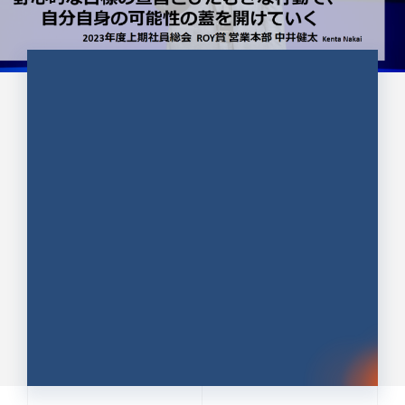
CULTURE 37
野心的な目標の宣言とひたむきな
行動で、自分自身の可能性の蓋を
開けていく ｜2023年度上期社...
中井 健太（なかい けんた）（PR TIMES 第二営業本
部副部長）
DATE:2024.01.17
セールス
新卒 総合職
社員インタビュー
PR TIMES