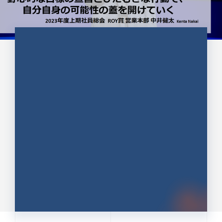
CULTURE 37
野心的な目標の宣言とひたむきな
行動で、自分自身の可能性の蓋を
開けていく ｜2023年度上期社...
中井 健太（なかい けんた）（PR TIMES 第二営業本
部副部長）
DATE:2024.01.17
セールス
新卒 総合職
社員インタビュー
PR TIMES