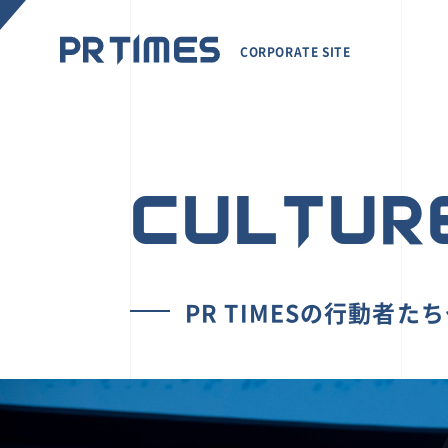
CORPORATE SITE
CULTUR
PR TIMESの行動者た