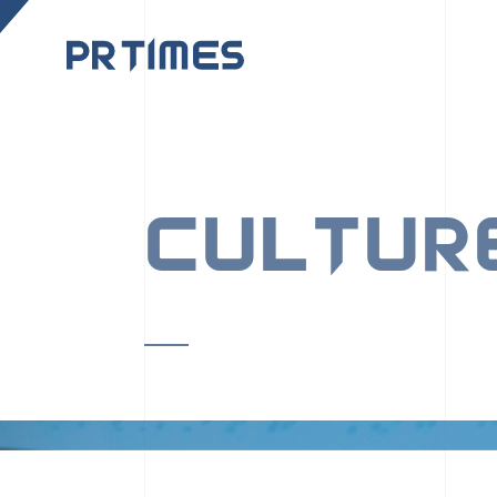
CORPORATE SITE
CULTUR
PR TIMESの行動者た