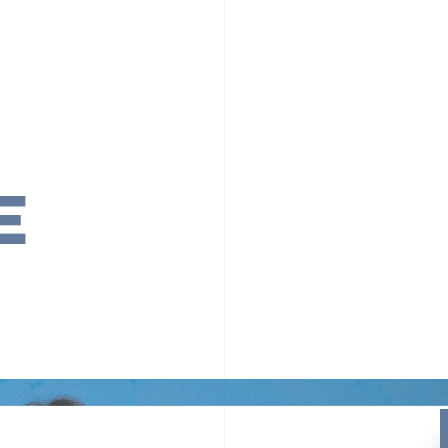
PR TIMESの想い
カルチャー
事業内容
ニュース
E
ちや文化