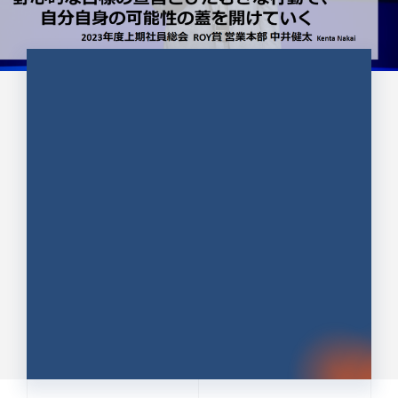
CULTURE 37
野心的な目標の宣言とひたむきな
行動で、自分自身の可能性の蓋を
開けていく ｜2023年度上期社...
中井 健太（なかい けんた）（PR TIMES 第二営業本
部副部長）
DATE:2024.01.17
セールス
新卒 総合職
社員インタビュー
PR TIMES