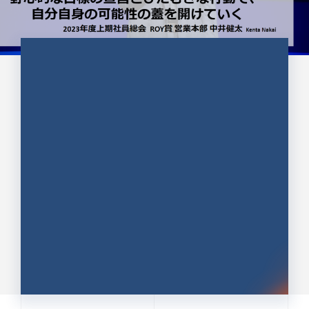
CULTURE 37
野心的な目標の宣言とひたむきな
行動で、自分自身の可能性の蓋を
開けていく ｜2023年度上期社...
中井 健太（なかい けんた）（PR TIMES 第二営業本
部副部長）
DATE:2024.01.17
セールス
新卒 総合職
社員インタビュー
PR TIMES