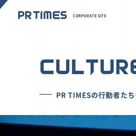
CORPORATE SITE
CULTUR
PR TIMESの行動者た