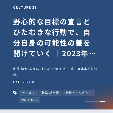
CULTURE 30
逆境では自分のスタン
スを変え“予想を裏切
り、期待を超える”【真
輔塾・前編】
山田真輔（やまだ しんすけ）（執行役員 兼 Jooto事業部
長）
DATE:2023.09.08
カルチャー
CxO
キャリア入社
Jooto