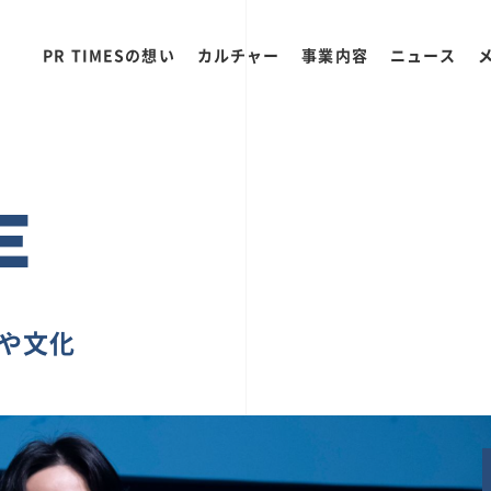
PR TIMESの想い
カルチャー
事業内容
ニュース
E
ちや文化