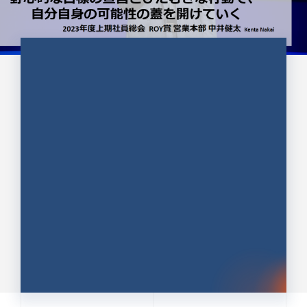
CULTURE 37
野心的な目標の宣言とひたむきな
行動で、自分自身の可能性の蓋を
開けていく ｜2023年度上期社...
中井 健太（なかい けんた）（PR TIMES 第二営業本
部副部長）
DATE:2024.01.17
セールス
新卒 総合職
社員インタビュー
PR TIMES