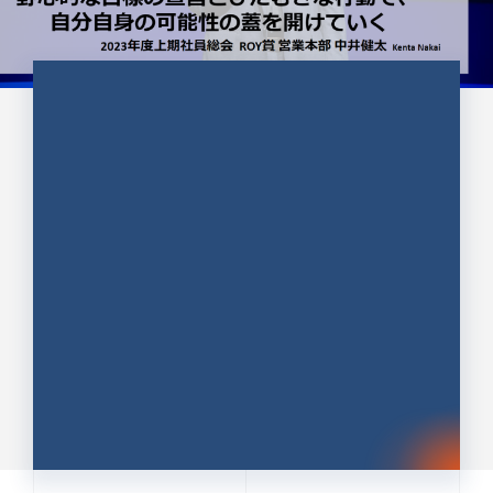
CULTURE 37
野心的な目標の宣言とひたむきな
行動で、自分自身の可能性の蓋を
開けていく ｜2023年度上期社...
中井 健太（なかい けんた）（PR TIMES 第二営業本
部副部長）
DATE:2024.01.17
セールス
新卒 総合職
社員インタビュー
PR TIMES