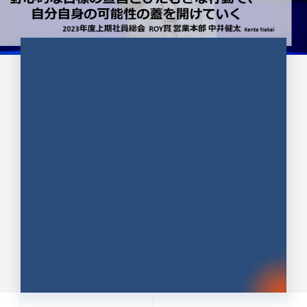
CULTURE 37
野心的な目標の宣言とひたむきな
行動で、自分自身の可能性の蓋を
開けていく ｜2023年度上期社...
中井 健太（なかい けんた）（PR TIMES 第二営業本
部副部長）
DATE:2024.01.17
セールス
新卒 総合職
社員インタビュー
PR TIMES