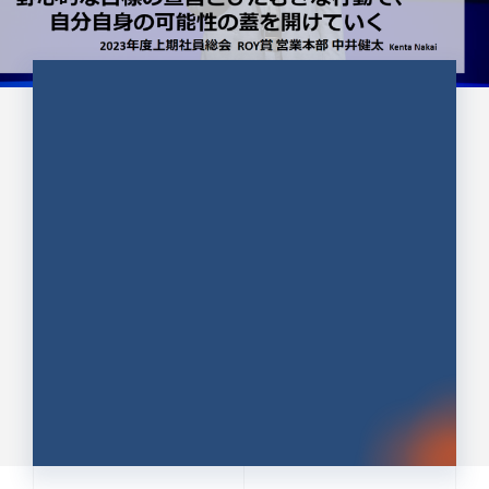
CULTURE 37
野心的な目標の宣言とひたむきな
行動で、自分自身の可能性の蓋を
開けていく ｜2023年度上期社...
中井 健太（なかい けんた）（PR TIMES 第二営業本
部副部長）
DATE:2024.01.17
セールス
新卒 総合職
社員インタビュー
PR TIMES