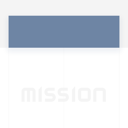
MISSION
行動者発の情報が、
人の心を揺さぶる
時代へ