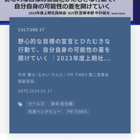
CULTURE 37
野心的な目標の宣言とひたむきな
行動で、自分自身の可能性の蓋を
開けていく ｜2023年度上期社...
中井 健太（なかい けんた）（PR TIMES 第二営業本
部副部長）
DATE:2024.01.17
セールス
新卒 総合職
社員インタビュー
PR TIMES