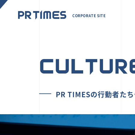
CORPORATE SITE
CULTUR
PR TIMESの行動者た