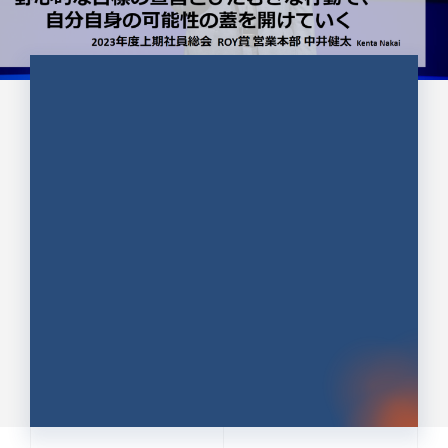
CULTURE 37
野心的な目標の宣言とひたむきな
行動で、自分自身の可能性の蓋を
開けていく ｜2023年度上期社...
中井 健太（なかい けんた）（PR TIMES 第二営業本
部副部長）
DATE:2024.01.17
セールス
新卒 総合職
社員インタビュー
PR TIMES