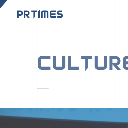
CORPORATE SITE
CULTUR
PR TIMESの行動者た