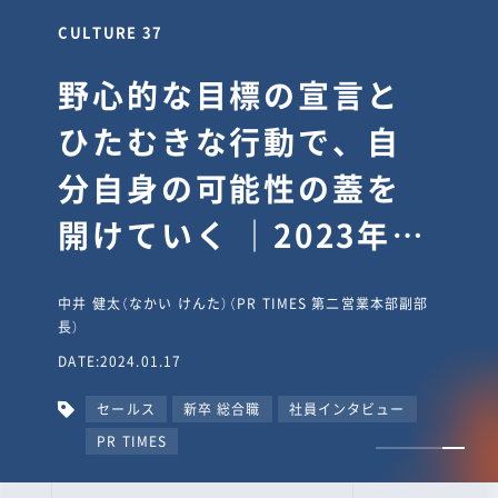
CULTURE 30
逆境では自分のスタン
スを変え“予想を裏切
り、期待を超える”【真
輔塾・前編】
山田真輔（やまだ しんすけ）（執行役員 兼 Jooto事業部
長）
DATE:2023.09.08
カルチャー
CxO
キャリア入社
Jooto