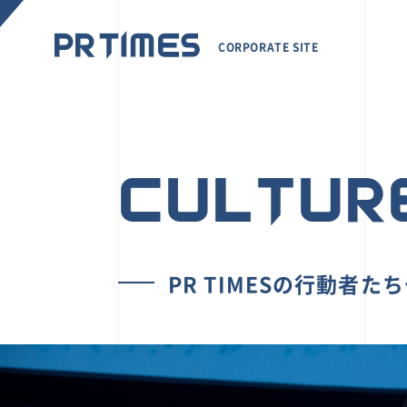
CORPORATE SITE
CULTUR
PR TIMESの行動者た