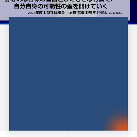
CULTURE 37
野心的な目標の宣言とひたむきな
行動で、自分自身の可能性の蓋を
開けていく ｜2023年度上期社...
中井 健太（なかい けんた）（PR TIMES 第二営業本
部副部長）
DATE:2024.01.17
セールス
新卒 総合職
社員インタビュー
PR TIMES