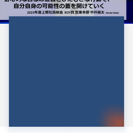
CULTURE 37
野心的な目標の宣言とひたむきな
行動で、自分自身の可能性の蓋を
開けていく ｜2023年度上期社...
中井 健太（なかい けんた）（PR TIMES 第二営業本
部副部長）
DATE:2024.01.17
セールス
新卒 総合職
社員インタビュー
PR TIMES