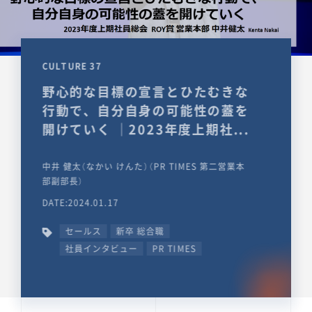
CULTURE 37
野心的な目標の宣言とひたむきな
行動で、自分自身の可能性の蓋を
開けていく ｜2023年度上期社...
中井 健太（なかい けんた）（PR TIMES 第二営業本
部副部長）
DATE:2024.01.17
セールス
新卒 総合職
社員インタビュー
PR TIMES