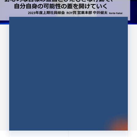
CULTURE 37
野心的な目標の宣言とひたむきな
行動で、自分自身の可能性の蓋を
開けていく ｜2023年度上期社...
中井 健太（なかい けんた）（PR TIMES 第二営業本
部副部長）
DATE:2024.01.17
セールス
新卒 総合職
社員インタビュー
PR TIMES