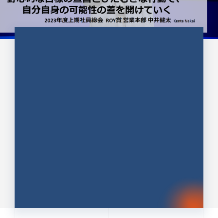
CULTURE 37
野心的な目標の宣言とひたむきな
行動で、自分自身の可能性の蓋を
開けていく ｜2023年度上期社...
中井 健太（なかい けんた）（PR TIMES 第二営業本
部副部長）
DATE:2024.01.17
セールス
新卒 総合職
社員インタビュー
PR TIMES