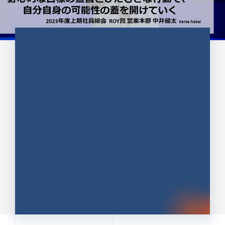
CULTURE 37
野心的な目標の宣言とひたむきな
行動で、自分自身の可能性の蓋を
開けていく ｜2023年度上期社...
中井 健太（なかい けんた）（PR TIMES 第二営業本
部副部長）
DATE:2024.01.17
セールス
新卒 総合職
社員インタビュー
PR TIMES