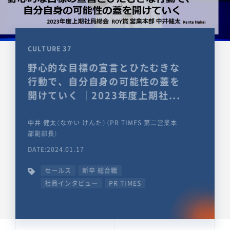
CULTURE 37
野心的な目標の宣言とひたむきな
行動で、自分自身の可能性の蓋を
開けていく ｜2023年度上期社...
中井 健太（なかい けんた）（PR TIMES 第二営業本
部副部長）
DATE:2024.01.17
セールス
新卒 総合職
社員インタビュー
PR TIMES