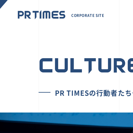
CORPORATE SITE
CULTUR
PR TIMESの行動者た