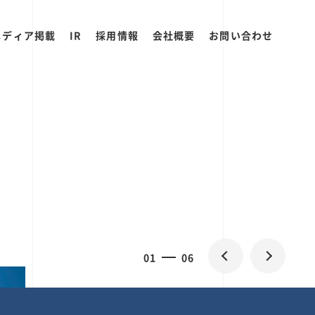
メディア掲載
IR
採用情報
会社概要
お問い合わせ
0
1
06