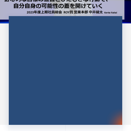
CULTURE 37
野心的な目標の宣言とひたむきな
行動で、自分自身の可能性の蓋を
開けていく ｜2023年度上期社...
中井 健太（なかい けんた）（PR TIMES 第二営業本
部副部長）
DATE:2024.01.17
セールス
新卒 総合職
社員インタビュー
PR TIMES