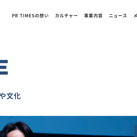
PR TIMESの想い
カルチャー
事業内容
ニュース
E
ちや文化