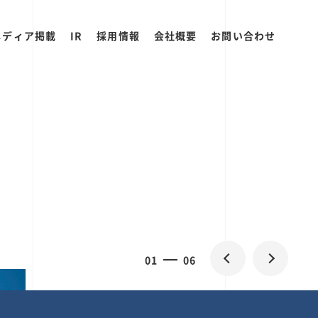
メディア掲載
IR
採用情報
会社概要
お問い合わせ
0
1
06