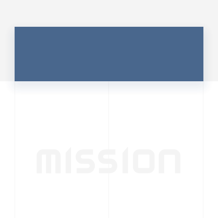
MISSION
行動者発の情報が、
人の心を揺さぶる
時代へ