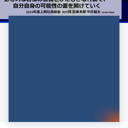
CULTURE 37
野心的な目標の宣言とひたむきな
行動で、自分自身の可能性の蓋を
開けていく ｜2023年度上期社...
中井 健太（なかい けんた）（PR TIMES 第二営業本
部副部長）
DATE:2024.01.17
セールス
新卒 総合職
社員インタビュー
PR TIMES