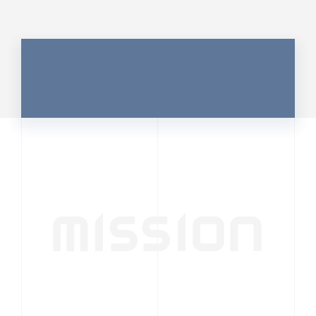
MISSION
行動者発の情報が、
人の心を揺さぶる
時代へ