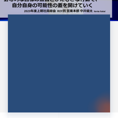
CULTURE 37
野心的な目標の宣言とひたむきな
行動で、自分自身の可能性の蓋を
開けていく ｜2023年度上期社...
中井 健太（なかい けんた）（PR TIMES 第二営業本
部副部長）
DATE:2024.01.17
セールス
新卒 総合職
社員インタビュー
PR TIMES