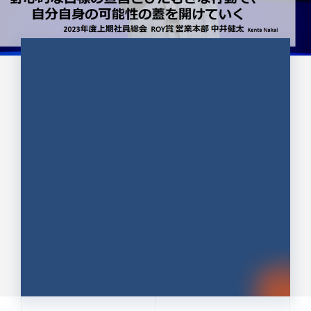
CULTURE 37
野心的な目標の宣言とひたむきな
行動で、自分自身の可能性の蓋を
開けていく ｜2023年度上期社...
中井 健太（なかい けんた）（PR TIMES 第二営業本
部副部長）
DATE:2024.01.17
セールス
新卒 総合職
社員インタビュー
PR TIMES