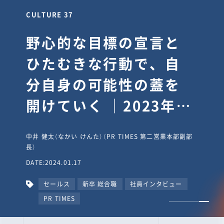
CULTURE 37
野心的な目標の宣言と
ひたむきな行動で、自
分自身の可能性の蓋を
開けていく ｜2023年度
上期社員総会受賞イン
中井 健太（なかい けんた）（PR TIMES 第二営業本部副部
タビュー #PR
長）
DATE:2024.01.17
TIMESな人たち
セールス
新卒 総合職
社員インタビュー
PR TIMES