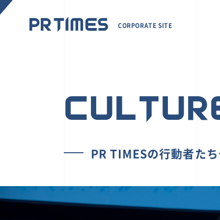
CORPORATE SITE
CULTUR
PR TIMESの行動者た