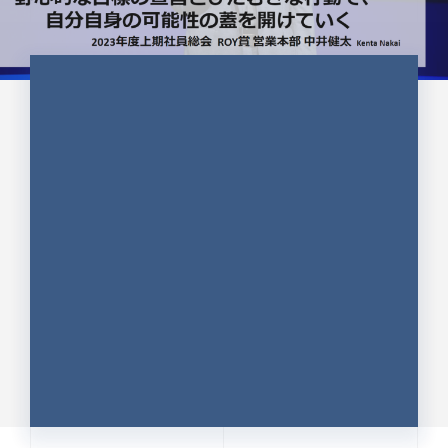
CULTURE 37
野心的な目標の宣言とひたむきな
行動で、自分自身の可能性の蓋を
開けていく ｜2023年度上期社...
中井 健太（なかい けんた）（PR TIMES 第二営業本
部副部長）
DATE:2024.01.17
セールス
新卒 総合職
社員インタビュー
PR TIMES