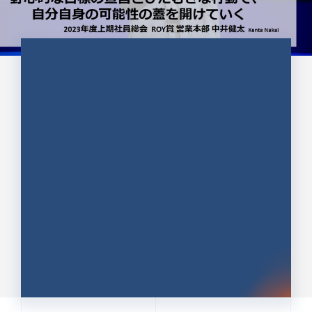
CULTURE 37
野心的な目標の宣言とひたむきな
行動で、自分自身の可能性の蓋を
開けていく ｜2023年度上期社...
中井 健太（なかい けんた）（PR TIMES 第二営業本
部副部長）
DATE:2024.01.17
セールス
新卒 総合職
社員インタビュー
PR TIMES