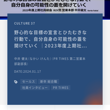
CULTURE 37
野心的な目標の宣言とひたむきな
行動で、自分自身の可能性の蓋を
開けていく ｜2023年度上期社...
中井 健太（なかい けんた）（PR TIMES 第二営業本
部副部長）
DATE:2024.01.17
セールス
新卒 総合職
社員インタビュー
PR TIMES