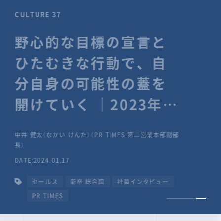
CULTURE 37
野心的な目標の宣言と
ひたむきな行動で、自
分自身の可能性の蓋を
開けていく ｜2023年度
上期社員総会受賞イン
中井 健太（なかい けんた）（PR TIMES 第二営業本部副部
タビュー #PR
長）
DATE:2024.01.17
TIMESな人たち
セールス
新卒 総合職
社員インタビュー
PR TIMES