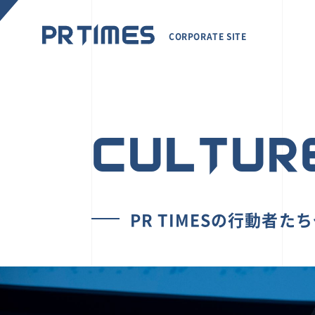
CORPORATE SITE
CULTUR
PR TIMESの行動者た