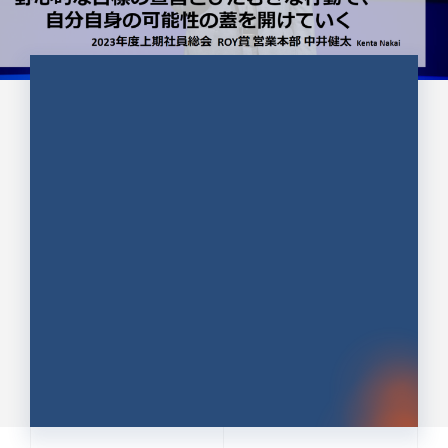
CULTURE 37
野心的な目標の宣言とひたむきな
行動で、自分自身の可能性の蓋を
開けていく ｜2023年度上期社...
中井 健太（なかい けんた）（PR TIMES 第二営業本
部副部長）
DATE:2024.01.17
セールス
新卒 総合職
社員インタビュー
PR TIMES