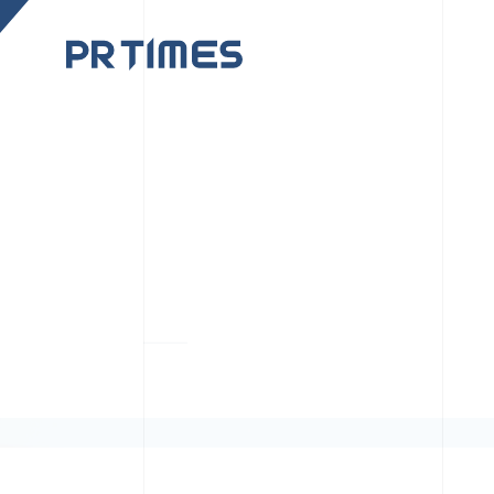
CORPORATE SITE
CULTUR
PR TIMESの行動者た