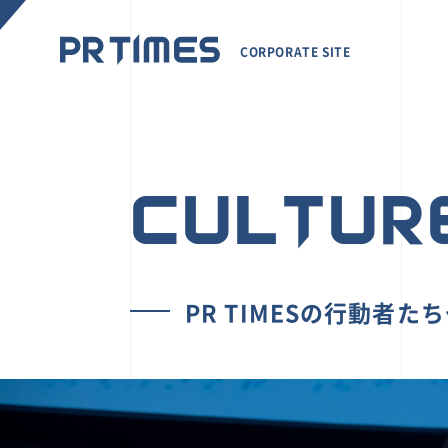
CORPORATE SITE
CULTUR
PR TIMESの行動者た