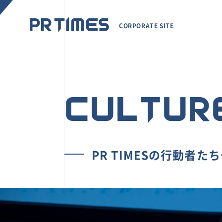
CORPORATE SITE
CULTUR
PR TIMESの行動者た