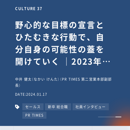
CULTURE 37
野心的な目標の宣言と
ひたむきな行動で、自
分自身の可能性の蓋を
開けていく ｜2023年度
上期社員総会受賞イン
中井 健太（なかい けんた）（PR TIMES 第二営業本部副部
タビュー #PR
長）
DATE:2024.01.17
TIMESな人たち
セールス
新卒 総合職
社員インタビュー
PR TIMES