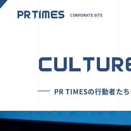
CORPORATE SITE
CULTUR
PR TIMESの行動者た