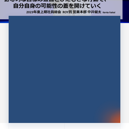
CULTURE 37
野心的な目標の宣言とひたむきな
行動で、自分自身の可能性の蓋を
開けていく ｜2023年度上期社...
中井 健太（なかい けんた）（PR TIMES 第二営業本
部副部長）
DATE:2024.01.17
セールス
新卒 総合職
社員インタビュー
PR TIMES